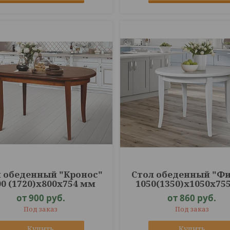
л обеденный "Кронос"
Стол обеденный "Ф
00 (1720)х800х754 мм
1050(1350)х1050х75
от 900
руб.
от 860
руб.
Под заказ
Под заказ
Купить
Купить