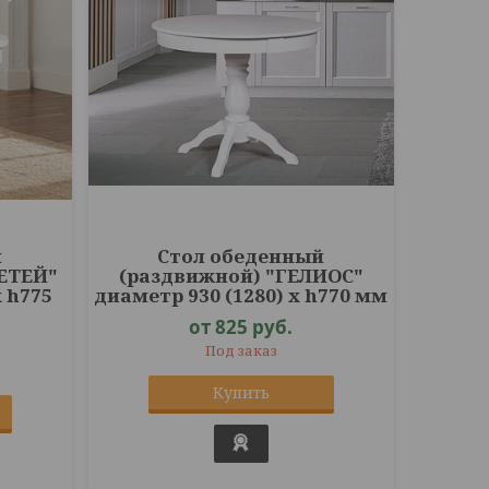
й
Стол обеденный
ЕТЕЙ"
(раздвижной) "ГЕЛИОС"
х h775
диаметр 930 (1280) х h770 мм
от 825
руб.
Под заказ
Купить