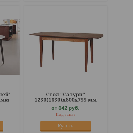
ней'
Стол "Сатурн"
0 мм
1250(1650)х800х755 мм
от 642
руб.
Под заказ
Купить