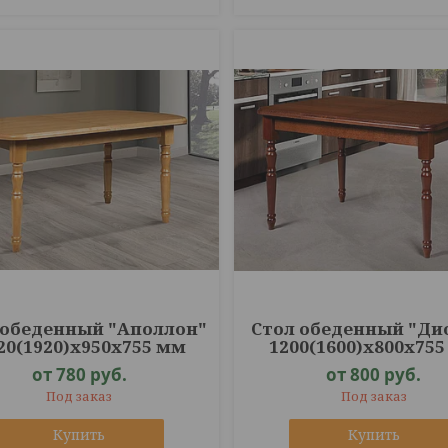
 обеденный "Аполлон"
Стол обеденный "Ди
20(1920)х950х755 мм
1200(1600)х800х75
от 780
руб.
от 800
руб.
Под заказ
Под заказ
Купить
Купить