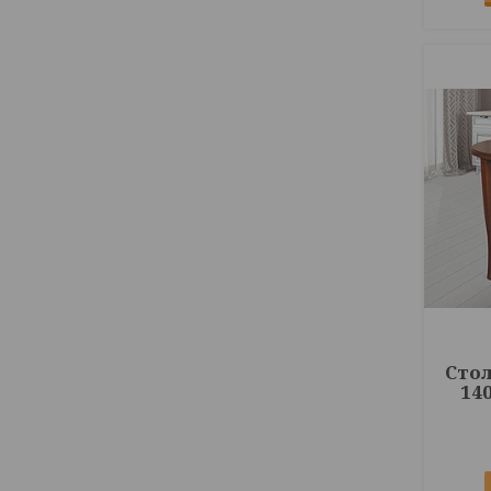
Сто
14