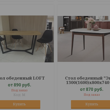
ол обеденный LOFT
Стол обеденный "Э
1300(1600)х800х74
от 890
руб.
от 870
руб.
Под заказ
M
Под заказ
Купить
Купить