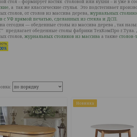
ой стол – формирует костяк столовой или кухни – и уже в с
ские
, а так же классические стулья. Это подстегивает прои
ых столов, от столов из массива дерева,
журнальных столико
ов с УФ прямой печатью, сделанных из стекла и ДСП
.
на сегодня ― обеденные столы из массива дерева , так наз
Г" предлагает обеденные столы фабрики ТехКомПро г.Тула. 
ых столов,
журнальных столиков из массива
а также
столов-
Новинка