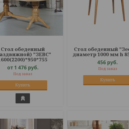
Стол обеденный
Стол обеденный "З
раздвижной) "ЗЕВС"
диаметр 1000 мм h 8
1600(2200)*950*755
456
руб.
от 1 476
руб.
Под заказ
Под заказ
Купить
Купить