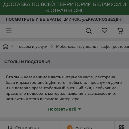
ДОСТАВКА ПО ВСЕЙ ТЕРРИТОРИИ БЕЛАРУСИ И
В СТРАНЫ СНГ
ПОСМОТРЕТЬ И ВЫБРАТЬ: г.МИНСК, ул.КРАСНОЗВЁЗДНАЯ 
Товары и услуги
Мебельная группа для кафе, ресторан
Столы и подстолья
Столы
– незаменимая часть интерьера кафе, ресторана,
бара и даже гостиной. Для того, чтобы стол прослужил долго
и не потерял презентабельный внешний вид, необходимо
правильно подобрать материал изделия в зависимости от
назначения этого предмета интерьера.
Подстолья изготавливаем как из массива так и из метала с
Показать всё
полимерным покрытием.
Изготовим столы согласно Вашим пожеланиям! Любые
материалы, размеры и тонировка.
Сортировка
0
Фильтры