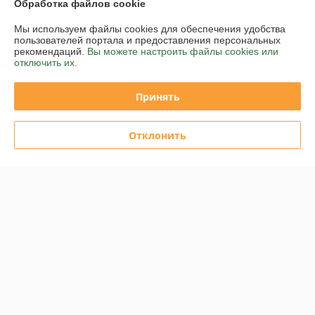
Обработка файлов cookie
График работы
Мы используем файлы cookies для обеспечения удобства
пользователей портала и предоставления персональных
рекомендаций.
Вы можете настроить файлы cookies или
Полная версия сайта
отключить их.
Политика обработки cookies
Принять
Сайт создан на платформе Deal.by
Отклонить
Информация для покупателя
Юридическое лицо:
Общество с ограниченной ответственностью "ЭТГ"
220034, г.. Минск, ул. Краснозвездная, 8, пом.36
Регистрационный номер ЕГР: 691597030
УНП: 691597030