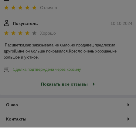
Отлично
Покупатель
10.10.2024
Хорошо
Расцветки,как заказывала не было,но продавец предложил 
другой,мне он больше понравился.Кресло очень хорошее,не 
большое и уютное.
Сделка подтверждена через корзину
Показать все отзывы
О нас
Контакты
Доставка и оплата