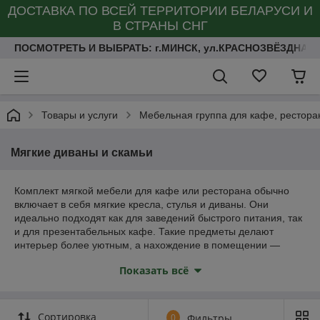
ДОСТАВКА ПО ВСЕЙ ТЕРРИТОРИИ БЕЛАРУСИ И
В СТРАНЫ СНГ
ПОСМОТРЕТЬ И ВЫБРАТЬ: г.МИНСК, ул.КРАСНОЗВЁЗДНАЯ 
Товары и услуги
Мебельная группа для кафе, ресторан
Мягкие диваны и скамьи
Комплект мягкой мебели для кафе или ресторана обычно
включает в себя мягкие кресла, стулья и диваны. Они
идеально подходят как для заведений быстрого питания, так
и для презентабельных кафе. Такие предметы делают
интерьер более уютным, а нахождение в помещении —
комфортным.
Показать всё
Мягкая мебель для кафе, как и другие предметы обстановки,
должна быть не только эстетичной и привлекательной, но и
надежной. Как правило, она производится из дерева с
Сортировка
0
Фильтры
обивкой из текстиля, искусственной или натуральной кожи.