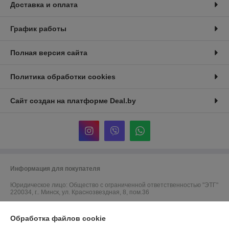
Доставка и оплата
График работы
Полная версия сайта
Политика обработки cookies
Сайт создан на платформе Deal.by
Информация для покупателя
Юридическое лицо:
Общество с ограниченной ответственностью "ЭТГ"
220034, г.. Минск, ул. Краснозвездная, 8, пом.36
Регистрационный номер ЕГР: 691597030
Обработка файлов cookie
УНП: 691597030