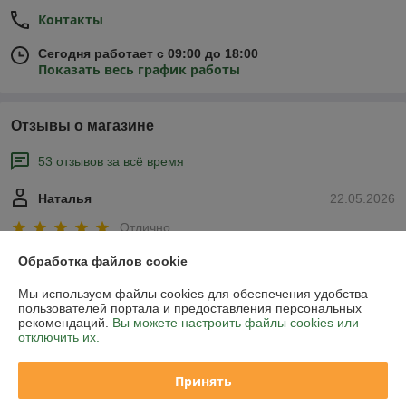
Контакты
Сегодня работает с 09:00 до 18:00
Показать весь график работы
Отзывы о магазине
53 отзывов за всё время
Наталья
22.05.2026
Отлично
Обработка файлов cookie
Покупатель
10.10.2024
Мы используем файлы cookies для обеспечения удобства
Хорошо
пользователей портала и предоставления персональных
рекомендаций.
Вы можете настроить файлы cookies или
отключить их.
Расцветки,как заказывала не было,но продавец предложил 
другой,мне он больше понравился.Кресло очень хорошее,не 
большое и уютное.
Принять