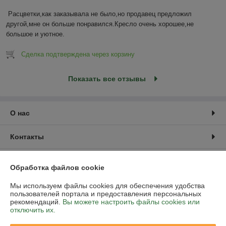
Расцветки,как заказывала не было,но продавец предложил 
другой,мне он больше понравился.Кресло очень хорошее,не 
большое и уютное.
Сделка подтверждена через корзину
Показать все отзывы
О нас
Контакты
Доставка и оплата
Обработка файлов cookie
График работы
Мы используем файлы cookies для обеспечения удобства
пользователей портала и предоставления персональных
рекомендаций.
Вы можете настроить файлы cookies или
Полная версия сайта
отключить их.